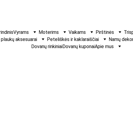
indinis
Vyrams
Moterims
Vaikams
Pirštinės
Tris
r plaukų aksesuarai
Peteliškės ir kaklaraiščiai
Namų dekora
Dovanų rinkiniai
Dovanų kuponai
Apie mus
Aksominis pla
Plaukų segtukas tinka
dydžių pasirinkimo 
€8.00