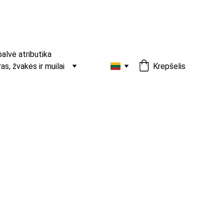
palvė atributika
s, žvakės ir muilai
Krepšelis
ukų segtukas kaspinėlis
 tiek ploniems, tiek storiems plaukams dėl kelių
galimybės.