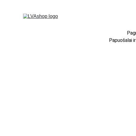
Pagr
Papuošalai i