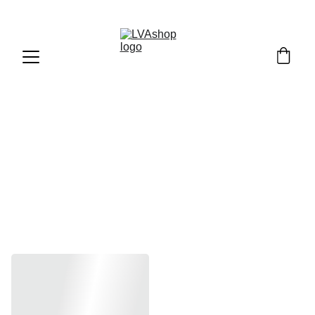
Mokomosios kelnaitės – tai specialios 
atprastutės triusikėliai, padedantys mažyliui 
pamažu pereiti nuo sauskelnių prie įprastų 
kelnaičių. Jos turi drėgmę sugeriantį įklotą, todėl 
saugo nuo didesnių "avarijų", bet vaikas vis tiek 
jaučia drėgmę ir greičiau supranta, kada reikia eiti į 
puoduką ar tualetą. Spalvingi, žaismingi dizainai 
skatina vaikus noriai rengtis šiomis kelnaitėmis, 
todėl atpratimo procesas tampa paprastesnis ir 
malonesnis tiek mažyliui, tiek tėvams.