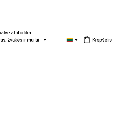
palvė atributika
s, žvakės ir muilai
Krepšelis
tukas garbanėlė
 tiek ploniems, tiek storiems plaukams dėl kelių
galimybės.