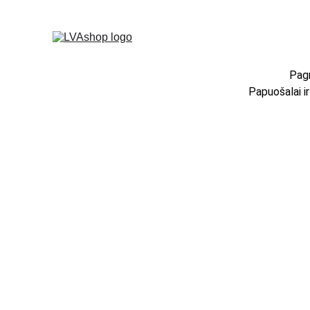
Pagr
Papuošalai i