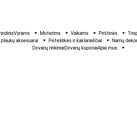
indinis
Vyrams
Moterims
Vaikams
Pirštinės
Tris
r plaukų aksesuarai
Peteliškės ir kaklaraiščiai
Namų dekora
Dovanų rinkiniai
Dovanų kuponai
Apie mus
Aksominis seg
Plaukų segtukas tinka
dydžių pasirinkimo 
€8.00