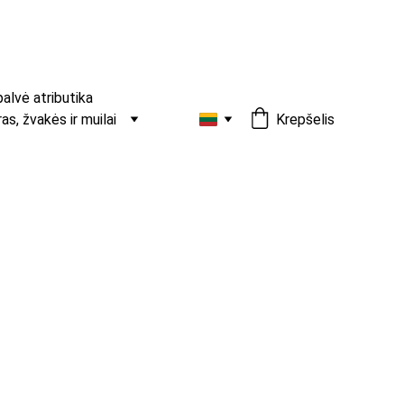
palvė atributika
s, žvakės ir muilai
Krepšelis
natūralaus akmens karoliukų
ės iš natūralaus akmens karoliukų