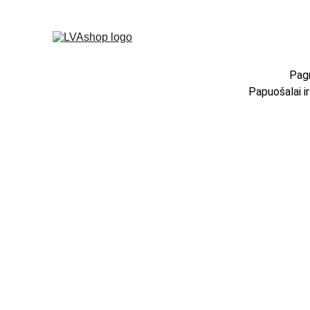
Pagr
Papuošalai i