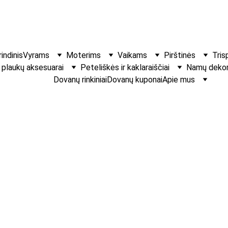
indinis
Vyrams
Moterims
Vaikams
Pirštinės
Tris
r plaukų aksesuarai
Peteliškės ir kaklaraiščiai
Namų dekora
Dovanų rinkiniai
Dovanų kuponai
Apie mus
Apyrankės iš 
Rankų darbo apyrank
€10.00