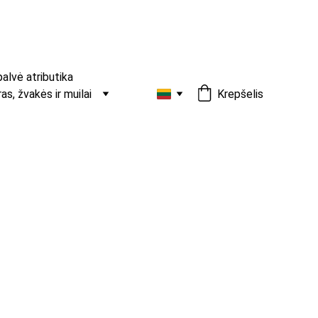
palvė atributika
s, žvakės ir muilai
Krepšelis
natūralaus akmens karoliukų
ės iš natūralaus akmens karoliukų