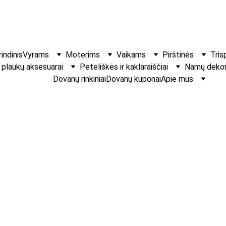
indinis
Vyrams
Moterims
Vaikams
Pirštinės
Tris
r plaukų aksesuarai
Peteliškės ir kaklaraiščiai
Namų dekora
Dovanų rinkiniai
Dovanų kuponai
Apie mus
Apyrankės iš 
Rankų darbo apyrank
€10.00