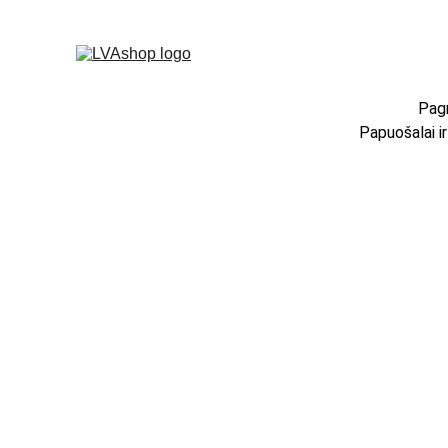
Pagr
Papuošalai i