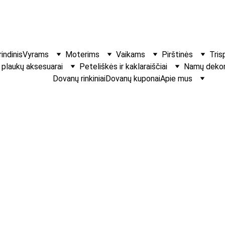
indinis
Vyrams
Moterims
Vaikams
Pirštinės
Tris
r plaukų aksesuarai
Peteliškės ir kaklaraiščiai
Namų dekora
Dovanų rinkiniai
Dovanų kuponai
Apie mus
Plaukų gumyt
€8.00
Spalva