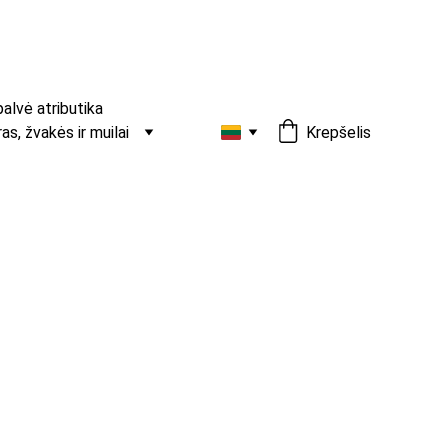
palvė atributika
s, žvakės ir muilai
Krepšelis
ė