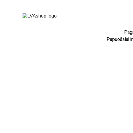
Pagr
Papuošalai i