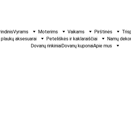
indinis
Vyrams
Moterims
Vaikams
Pirštinės
Tris
r plaukų aksesuarai
Peteliškės ir kaklaraiščiai
Namų dekora
Dovanų rinkiniai
Dovanų kuponai
Apie mus
Dekoratyvinė 
Maža sojų vaško žva
dovanoms, krikštynom
€2.50