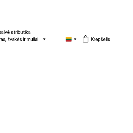
palvė atributika
s, žvakės ir muilai
Krepšelis
sojų vaško žvakė "Angeliukas"
kė "Angeliukas" – mielas, romantiškas akcentas
s ir interjero dekorui.