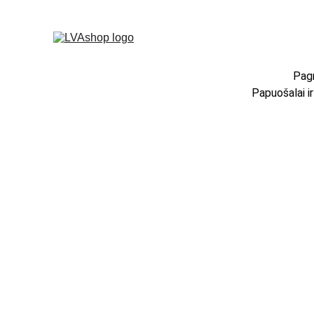
Pagr
Papuošalai i