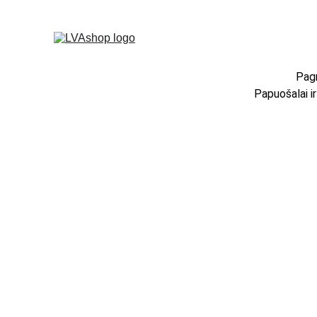
Pagr
Papuošalai i