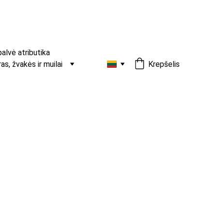
palvė atributika
s, žvakės ir muilai
Krepšelis
laukų juosta
aukų aksesuaras