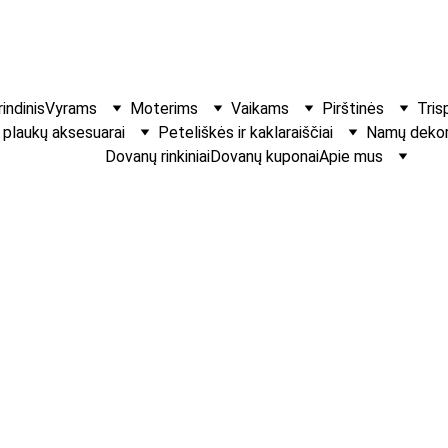
indinis
Vyrams
Moterims
Vaikams
Pirštinės
Tris
r plaukų aksesuarai
Peteliškės ir kaklaraiščiai
Namų dekora
Dovanų rinkiniai
Dovanų kuponai
Apie mus
Elegantiška p
Karoliukų ir gėlių pl
€12.00