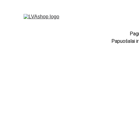
Pagr
Papuošalai i