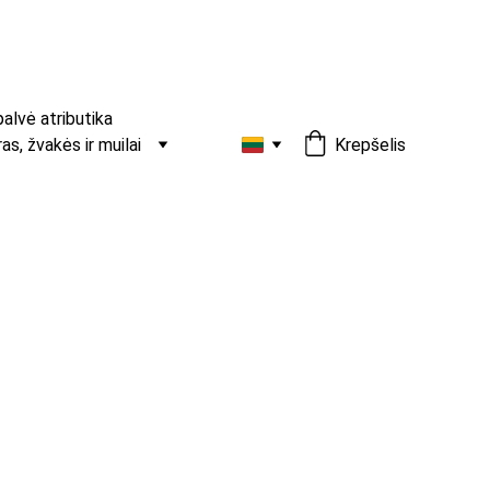
palvė atributika
s, žvakės ir muilai
Krepšelis
kų gumytė „Velvet Rouge“
žvilgantis aksomas ir sodrus „Velvet Rouge“
m, elegantiškam įvaizdžiui. Trys dydžiai, kad tiktų
kiui.