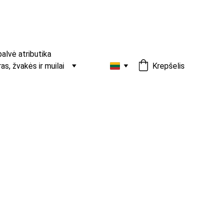
palvė atributika
s, žvakės ir muilai
Krepšelis
uotas kaklaraištis – Red Check
kaklaraiščiai su klasikiniu languotu raštu.