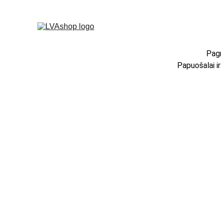
Pagr
Papuošalai i