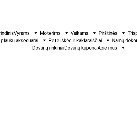
indinis
Vyrams
Moterims
Vaikams
Pirštinės
Tris
r plaukų aksesuarai
Peteliškės ir kaklaraiščiai
Namų dekora
Dovanų rinkiniai
Dovanų kuponai
Apie mus
Raudonas lang
Tie“
Ryškūs vyrų ir vaikų 
€15.00