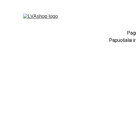
Pagr
Papuošalai i