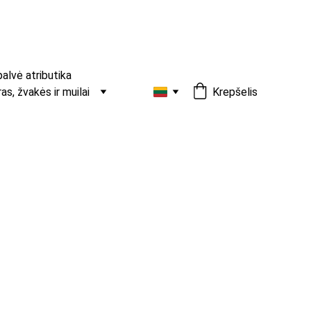
palvė atributika
s, žvakės ir muilai
Krepšelis
škė „Pink Blossom“
ntas žaismingam ir elegantiškam įvaizdžiui.