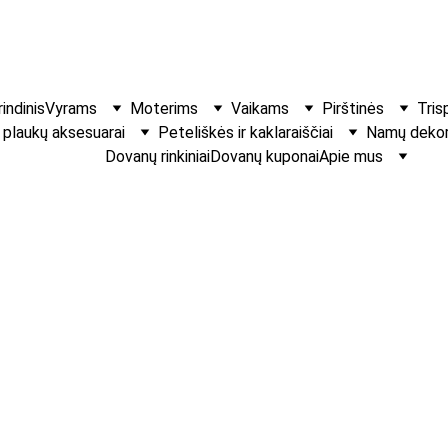
indinis
Vyrams
Moterims
Vaikams
Pirštinės
Tris
r plaukų aksesuarai
Peteliškės ir kaklaraiščiai
Namų dekora
Dovanų rinkiniai
Dovanų kuponai
Apie mus
Rožinė peteli
Švelnus, gaivus akce
€8.00