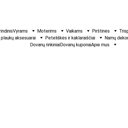
indinis
Vyrams
Moterims
Vaikams
Pirštinės
Tris
r plaukų aksesuarai
Peteliškės ir kaklaraiščiai
Namų dekora
Dovanų rinkiniai
Dovanų kuponai
Apie mus
Vaikiški plauk
juodais auksin
mergaičių aks
Rankų darbo dekorat