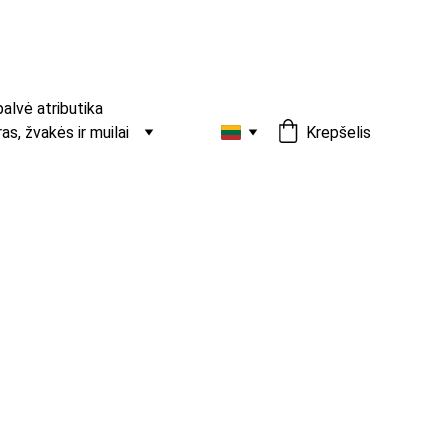
palvė atributika
s, žvakės ir muilai
Krepšelis
ų segtukai ir plaukų gumytės su
iais žvynelių kaspinėliais –
esuarai
yviniai aksesuarai