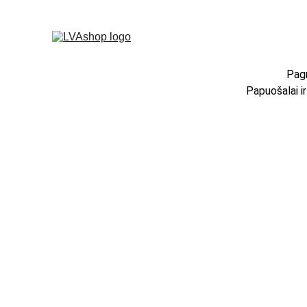
Pagr
Papuošalai i