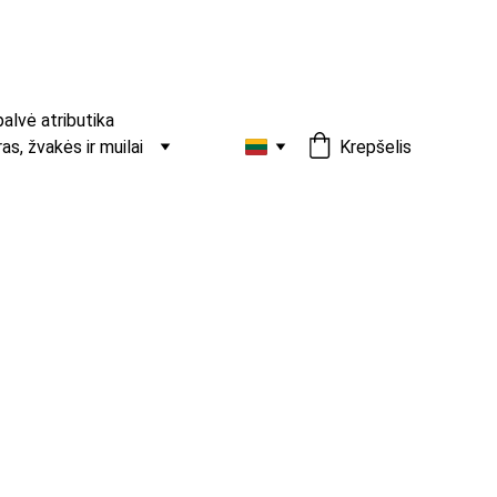
palvė atributika
s, žvakės ir muilai
Krepšelis
liškė „Royal Purple“
gus akcentas moderniam ir elegantiškam įvaizdžiui.