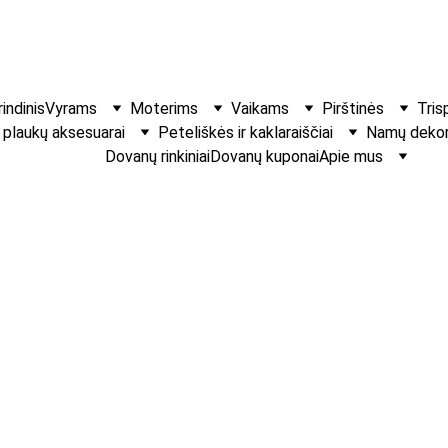
indinis
Vyrams
Moterims
Vaikams
Pirštinės
Tris
r plaukų aksesuarai
Peteliškės ir kaklaraiščiai
Namų dekora
Dovanų rinkiniai
Dovanų kuponai
Apie mus
Violetinė pete
Išraiškingas, praban
€8.00