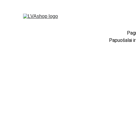
Pagr
Papuošalai i