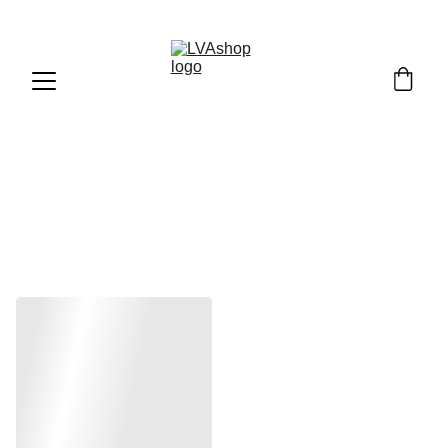
Pasirinkite iš daugybės spalvų ir atraskite šiltus ir 
minkštus komplektukus, pagamintus iš 
medvilninio tampraus trikotažo. Patogumas ir 
stilius garantuotas!  Atraskite savo rankų darbo 
aksesuarą jau šiandien . Tai pat gali būti puiki 
dovana rankų darbo aksesuarai ! 